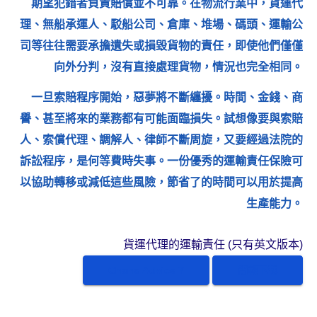
期望犯錯者負責賠償並不可靠。在物流行業中，貨運代
理、無船承運人、駁船公司、倉庫、堆場、碼頭、運輸公
司等往往需要承擔遺失或損毀貨物的責任，即使他們僅僅
向外分判，沒有直接處理貨物，情況也完全相同。
一旦索賠程序開始，惡夢將不斷纏擾。時間、金錢、商
譽、甚至將來的業務都有可能面臨損失。試想像要與索賠
人、索償代理、調解人、律師不斷周旋，又要經過法院的
訴訟程序，是何等費時失事。一份優秀的運輸責任保險可
以協助轉移或減低這些風險，節省了的時間可以用於提高
生產能力。
貨運代理的運輸責任 (只有英文版本)
Chans Advice 7
簡報下載