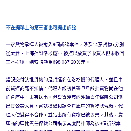
不在提單上的第三者也可提出訴訟
一家貨物承運人被捲入9個訴訟案件，涉及14票貨物 (分別
從太倉、上海運到洛杉磯)，被控以放貨予收貨人但未收回
正本提單，總索賠額為698,087.20美元。
錯誤交付該批貨物的是貨運商在洛杉磯的代理人，並且事
前貨運商毫不知情。代理人起初信誓旦旦該批貨物尚在他
的倉庫中，未有送出。但當貨運商的運輸責任保險公司派
出其公證人員，嘗試檢驗和調查倉庫中的貨物狀況時，代
理人便變得不合作，並指出所有貨物已被丟棄。其後，貨
運商的運輸責任保險公司指示其廈門律師為該9個訴訟案