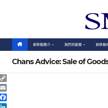
跳
至
內
容
新移動簡介
我們的服務
新移動
Chans Advice: Sale of Good
C
o
E
p
m
F